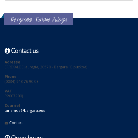
Bergarako Turismo Bulegoa
Contact us
Adresse
ERREKALDE jauregia, 20570 - Bergara (Gipuzkoa)
Phone
(0034) 943 76 90 03
VAT
P2007900J
Courriel
turismoa@bergara.eus
Contact