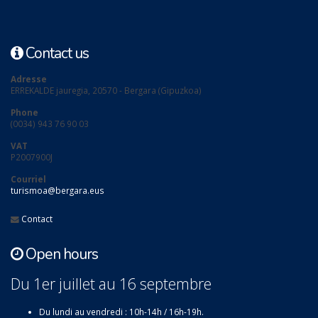
Contact us
Adresse
ERREKALDE jauregia, 20570 - Bergara (Gipuzkoa)
Phone
(0034) 943 76 90 03
VAT
P2007900J
Courriel
turismoa@bergara.eus
Contact
Open hours
Du 1er juillet au 16 septembre
Du lundi au vendredi : 10h-14h / 16h-19h.