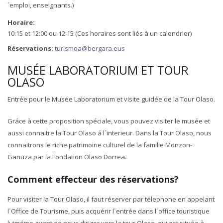
´emploi, enseignants.)
Horaire:
10:15 et 12:00 ou 12:15 (Ces horaires sont liés à un calendrier)
Réservations:
turismoa@bergara.eus
MUSÉE LABORATORIUM ET TOUR
OLASO
Entrée pour le Musée Laboratorium et visite guidée de la Tour Olaso.
Gráce à cette proposition spéciale, vous pouvez visiter le musée et
aussi connaitre la Tour Olaso á l´interieur. Dans la Tour Olaso, nous
connaitrons le riche patrimoine culturel de la famille Monzon-
Ganuza par la Fondation Olaso Dorrea.
Comment effecteur des réservations?
Pour visiter la Tour Olaso, il faut réserver par télephone en appelant
l´Office de Tourisme, puis acquérir l´entrée dans l´office touristique
luiméme avant de nous diriger vers la tour Olaso, qui est située à