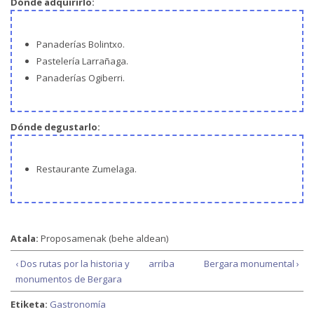
Dónde adquirirlo:
Panaderías Bolintxo.
Pastelería Larrañaga.
Panaderías Ogiberri.
Dónde degustarlo:
Restaurante Zumelaga.
Atala:
Proposamenak (behe aldean)
‹ Dos rutas por la historia y
arriba
Bergara monumental ›
monumentos de Bergara
Etiketa:
Gastronomía