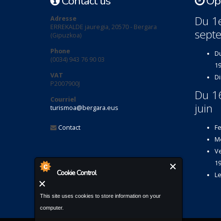
Contact us
Ope
Du 1e
Adresse
ERREKALDE jauregia, 20570 - Bergara
sept
(Gipuzkoa)
Phone
Du
(0034) 943 76 90 03
19
VAT
Di
P2007900J
Du 1
Courriel
juin
turismoa@bergara.eus
Contact
Fe
Me
Ve
19
Cookie Control
Le
This site uses cookies to store information on your
computer.