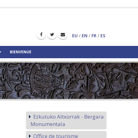
EU
/
EN
/
FR
/
ES
BIENVENUE
Ezkutuko Altxorrak - Bergara
Monumentala
Office de tourisme