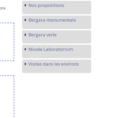
Nos propositions
prix
Bergara monumentale
Bergara verte
Musée Laboratorium
Visites dans les environs