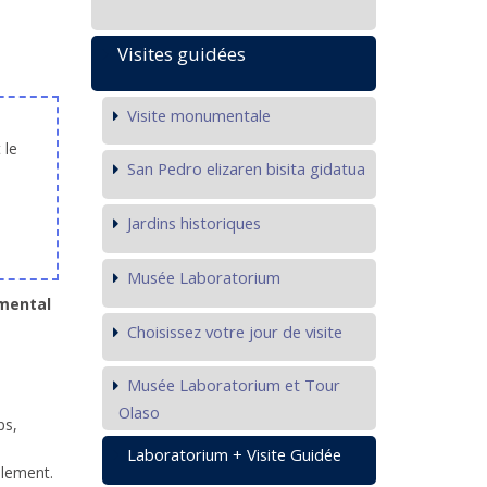
Visites guidées
Visite monumentale
 le
San Pedro elizaren bisita gidatua
Jardins historiques
Musée Laboratorium
umental
Choisissez votre jour de visite
Musée Laboratorium et Tour
Olaso
ps,
Laboratorium + Visite Guidée
llement.