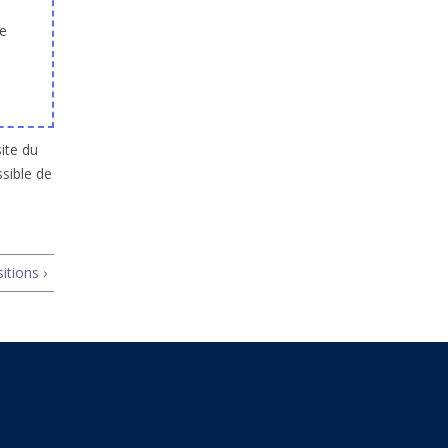
e
ite du
ssible de
tions ›