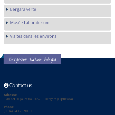
Bergara verte
Musée Laboratorium
Visites dans les environs
Bergarako Turismo Bulegoa
Contact us
Adresse
ERREKALDE jauregia, 20570 - Bergara (Gipuzkoa)
Phone
(0034) 943 76 90 03