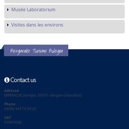
Musée Laboratorium
Visites dans les environs
Bergarako Turismo Bulegoa
Contact us
Adresse
ERREKALDE jauregia, 20570 - Bergara (Gipuzkoa)
Phone
(0034) 943 76 90 03
VAT
P2007900J