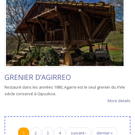
GRENIER D’AGIRREO
Restauré dans les années 1980, Agarre est le seul grenier du XVIe
siècle conservé à Gipuzkoa.
More details
Pages
1
2
3
4
suivant ›
dernier »