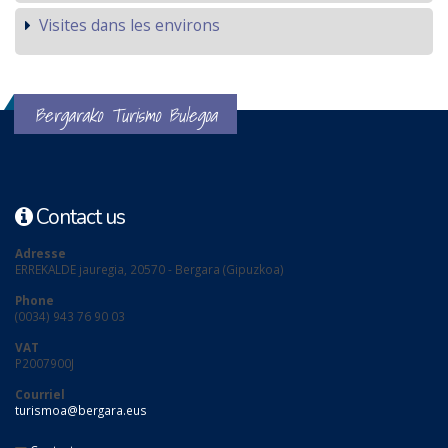
Visites dans les environs
Bergarako Turismo Bulegoa
Contact us
Adresse
ERREKALDE jauregia, 20570 - Bergara (Gipuzkoa)
Phone
(0034) 943 76 90 03
VAT
P2007900J
Courriel
turismoa@bergara.eus