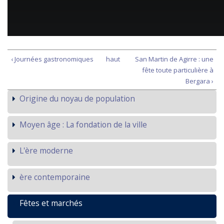
‹ Journées gastronomiques
haut
San Martin de Agirre : une
fête toute particulière à
Bergara ›
Origine du noyau de population
Moyen âge : La fondation de la ville
L'ère moderne
ère contemporaine
Fêtes et marchés