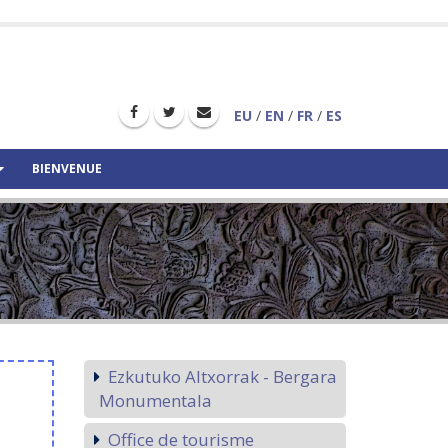
EU
/
EN
/
FR
/
ES
BIENVENUE
Ezkutuko Altxorrak - Bergara
Monumentala
Office de tourisme