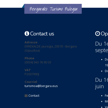
Bergarako Turismo Bulegoa
Contact us
Ope
Du 1e
Adresse
ERREKALDE jauregia, 20570 - Bergara
sept
(Gipuzkoa)
Phone
Du
(0034) 943 76 90 03
19
VAT
Di
P2007900J
Du 1
Courriel
juin
turismoa@bergara.eus
Contact
Fe
Me
Ve