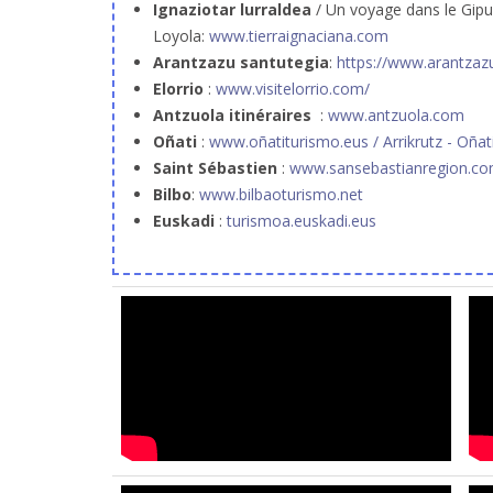
Ignaziotar lurraldea
/ Un voyage dans le Gipuz
Loyola:
www.tierraignaciana.com
Arantzazu santutegia
:
https://www.arantzaz
Elorrio
:
www.visitelorrio.com/
Antzuola itinéraires
:
www.antzuola.com
Oñati
:
www.oñatiturismo.eus /
Arrikrutz - Oña
Saint Sébastien
:
www.sansebastianregion.c
Bilbo
:
www.bilbaoturismo.net
Euskadi
:
turismoa.euskadi.eus