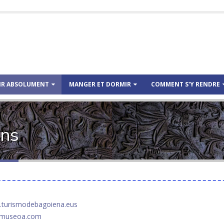
IR ABSOLUMENT
MANGER ET DORMIR
COMMENT S'Y RENDRE
ons
turismodebagoiena.eus
zmuseoa.com