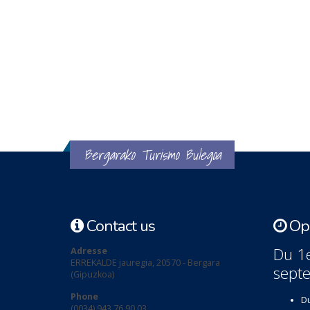
Bergarako Turismo Bulegoa
Contact us
Ope
Du 1e
Adresse
ERREKALDE jauregia, 20570 - Bergara
sept
(Gipuzkoa)
Phone
Du
(0034) 943 76 90 03