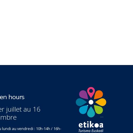
n hours
r juillet au 16
embre
 lundi au vendredi : 10h-14h / 16h-