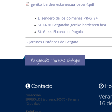
gerriko_berdea_eskaneatua_osoa_4.pdf
El sendero de los dólmenes PR-Gi 94
SL Gi-38 Bergarako gerriko berdearen bira
SL-GI 44: El canal de Pagola
‹ Jardines Históricos de Bergara
Bergarako Turismo Bulegoa
Contacto
Hor
Veran
Dirección
ERREKALDE jauregia, 20570 - Bergara
16 d
(Gipuzkoa)
Teléfono