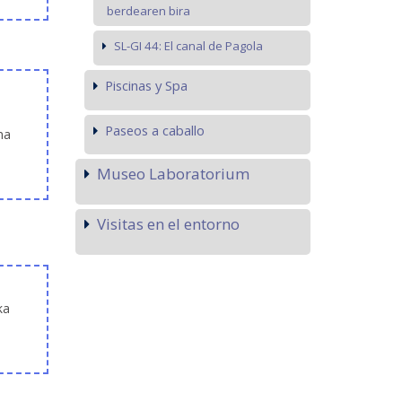
berdearen bira
SL-GI 44: El canal de Pagola
Piscinas y Spa
Paseos a caballo
na
Museo Laboratorium
Visitas en el entorno
ka