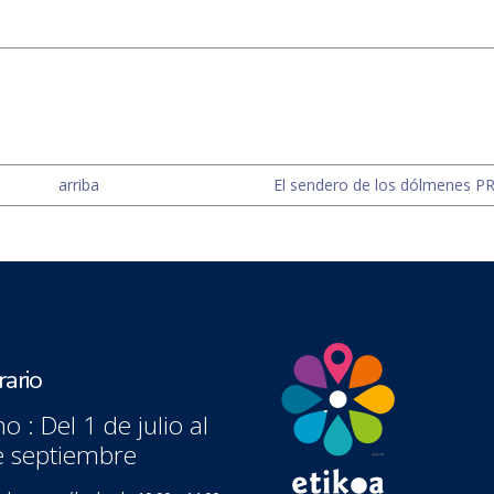
arriba
El sendero de los dólmenes PR-
ario
o : Del 1 de julio al
e septiembre