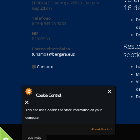
ERREKALDE jauregia, 20570 - Bergara
16 d
(Gipuzkoa)
Teléfono
De
(0034) 943 76 90 03
de
NIF
Do
P2007900J
Resto
Correo electrónico
septi
turismoa@bergara.eus
Contacto
Lu
Mi
Vi
de
Cookie Control
Do
This site uses cookies to store information on your
computer.
About this tool
leer más