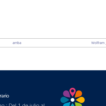
arriba
Wolfram 
ario
o : Del 1 de julio al