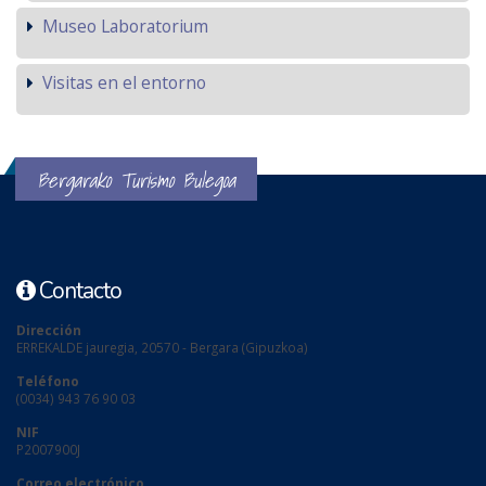
Museo Laboratorium
Visitas en el entorno
Bergarako Turismo Bulegoa
Contacto
Dirección
ERREKALDE jauregia, 20570 - Bergara (Gipuzkoa)
Teléfono
(0034) 943 76 90 03
NIF
P2007900J
Correo electrónico