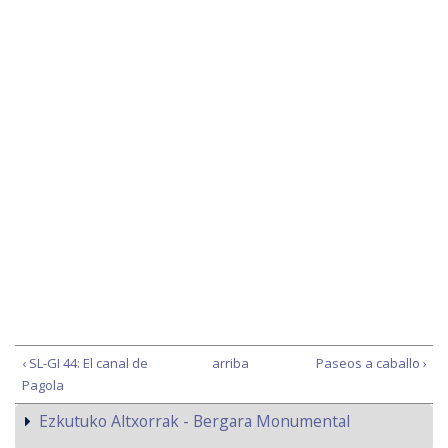
‹ SL-GI 44: El canal de
arriba
Paseos a caballo ›
Pagola
Ezkutuko Altxorrak - Bergara Monumental