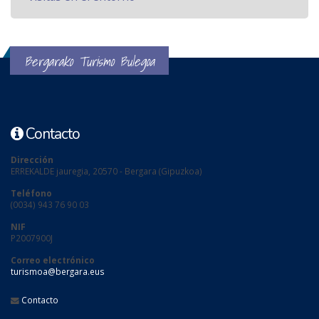
Bergarako Turismo Bulegoa
Contacto
Dirección
ERREKALDE jauregia, 20570 - Bergara (Gipuzkoa)
Teléfono
(0034) 943 76 90 03
NIF
P2007900J
Correo electrónico
turismoa@bergara.eus
Contacto