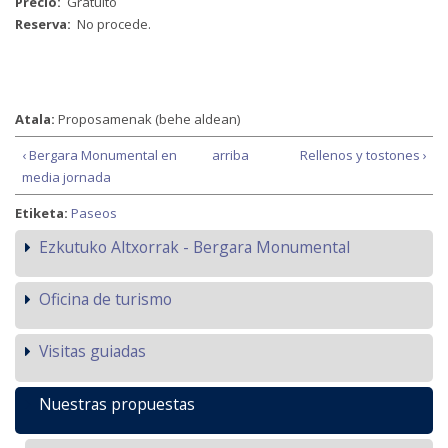
Precio:
Gratuito
Reserva:
No procede.
Atala:
Proposamenak (behe aldean)
‹ Bergara Monumental en
arriba
Rellenos y tostones ›
media jornada
Etiketa:
Paseos
Ezkutuko Altxorrak - Bergara Monumental
Oficina de turismo
Visitas guiadas
Nuestras propuestas