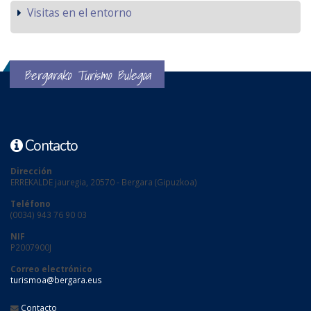
Visitas en el entorno
Bergarako Turismo Bulegoa
Contacto
Dirección
ERREKALDE jauregia, 20570 - Bergara (Gipuzkoa)
Teléfono
(0034) 943 76 90 03
NIF
P2007900J
Correo electrónico
turismoa@bergara.eus
Contacto