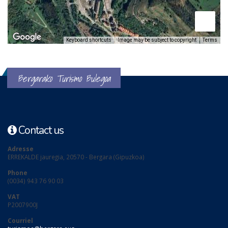
Keyboard shortcuts
Image may be subject to copyright
Terms
Bergarako Turismo Bulegoa
Contact us
Adresse
ERREKALDE jauregia, 20570 - Bergara (Gipuzkoa)
Phone
(0034) 943 76 90 03
VAT
P2007900J
Courriel