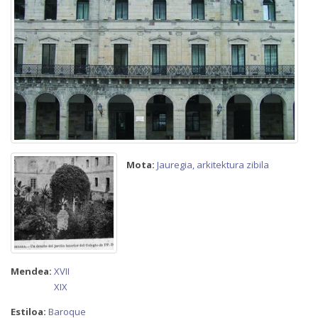
Mota:
Jauregia, arkitektura zibila
Mendea:
XVII
XIX
Estiloa:
Baroque