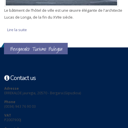
Le bâtiment de l’hôtel de ville est une œuvre élégante de l'architecte
Lucas de Longa, de la fin du XVIIe siècle.
Lire la suite
de Le bâtiment de l'hôtel de ville
Bergarako Turismo Bulegoa
Contact us
Adresse
ERREKALDE jauregia, 20570 - Bergara (Gipuzkoa)
Phone
(0034) 943 76 90 03
VAT
P2007900J