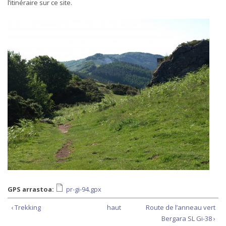
l’itinéraire sur ce site.
GPS arrastoa:
pr-gi-94.gpx
‹ Trekking
haut
Route de l’anneau vert
Bergara SL Gi-38 ›