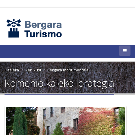
Hasiera
Zer ikusi
Bergara monumentala
Komenio kaleko lorategia