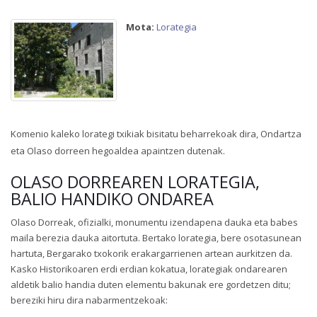
Mota:
Lorategia
Komenio kaleko lorategi txikiak bisitatu beharrekoak dira, Ondartza
eta Olaso dorreen hegoaldea apaintzen dutenak.
OLASO DORREAREN LORATEGIA,
BALIO HANDIKO ONDAREA
Olaso Dorreak, ofizialki, monumentu izendapena dauka eta babes
maila berezia dauka aitortuta. Bertako lorategia, bere osotasunean
hartuta, Bergarako txokorik erakargarrienen artean aurkitzen da.
Kasko Historikoaren erdi erdian kokatua, lorategiak ondarearen
aldetik balio handia duten elementu bakunak ere gordetzen ditu;
bereziki hiru dira nabarmentzekoak: