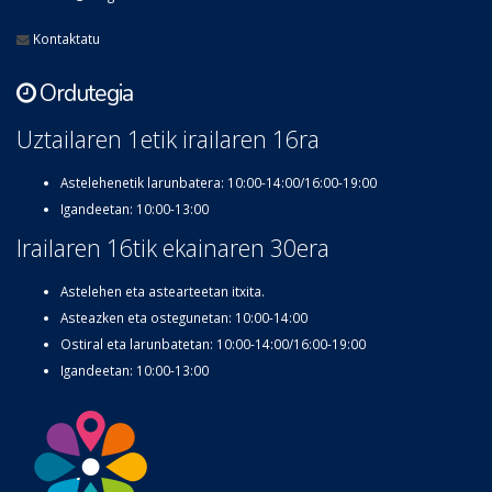
Kontaktatu
Ordutegia
Uztailaren 1etik irailaren 16ra
Astelehenetik larunbatera: 10:00-14:00/16:00-19:00
Igandeetan: 10:00-13:00
Irailaren 16tik ekainaren 30era
Astelehen eta astearteetan itxita.
Asteazken eta ostegunetan: 10:00-14:00
Ostiral eta larunbatetan: 10:00-14:00/16:00-19:00
Igandeetan: 10:00-13:00