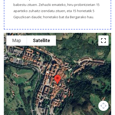
babestu zituen. Zehazki emateko, hiru probintzietan 15
aparteko zuhaitz izendatu zituen, eta 15 horietatik 5
Gipuzkoan daude; horietako bat da Bergarako hau.
Map
Satellite