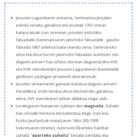
Jesusen Lagundiaren armarria, Seminarioa Jesuiten
eskola zeneko garaikoa eta jesuitak 1767 urtean
kanporatuak izan zirenean, jesuiten eskolako
fatxadatik (Seminarioaren jatorrizko fatxadatik –gaurko
fatxada 1867 urtekoa baita-) kendu zena. Seminarioko
eliza eta eliza horren jatorrizko fatxadan aurkitzen zen
dagoen armarri hau (Olaso dorrean dagoena) dira XVII.
eta XVIII. mendeetako Jesusen Lagundiaren ikastetxetik
gelditzen zaizkigun arrastorik aberatsenak.
Jesuiten armarriaren gainean kokatua dagoen armarri
heraldikoa, ondo landua dena eta barroko garaikoa
dena, XVII. mendearen azken aldekoa segur aski.
Lorategiaren bukaeran zutitzen den
magnolia
. Zuhaitz
hau ofizialki bereizia eta babestua dago. Izan ere,
Eusko Jaurlaritzak maiatzaren 16ko 265/1995
Dekretuaren bitartez, Autonomi Elkarteko hainbat
zuhaitz “
aparteko zuhaitz
” bezala izendatu eta