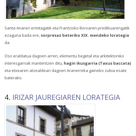
Santa Anaren ermitagatik eta Frantzisko Borxaren predikuarengatik
ezaguna bada ere,
sorpresaz beteriko
XIX. mendeko
lorategia
da.
Oso eraldatua dagoen arren, elementu begetal eta arkitektoniko
interesgarriak mantentzen ditu,
hagin ikusgarria (Taxus baccata)
eta etxearen atzealdean dagoen Aranerreka gaineko zubia esate
baterako.
4.
IRIZAR JAUREGIAREN LORATEGIA