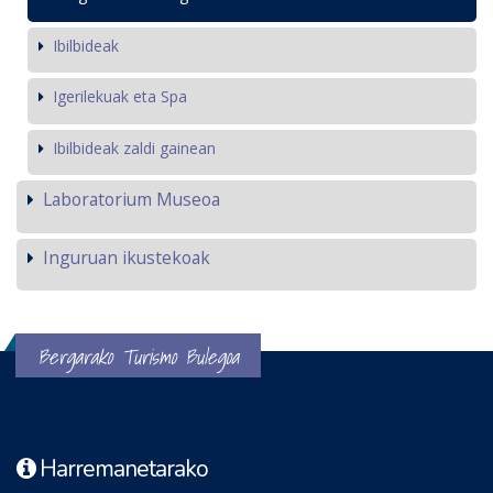
Ibilbideak
Igerilekuak eta Spa
Ibilbideak zaldi gainean
Laboratorium Museoa
Inguruan ikustekoak
Bergarako Turismo Bulegoa
Harremanetarako