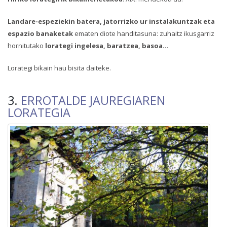
Landare-espeziekin batera, jatorrizko ur instalakuntzak eta
espazio banaketak
ematen diote handitasuna: zuhaitz ikusgarriz
hornitutako
lorategi ingelesa, baratzea, basoa
…
Lorategi bikain hau bisita daiteke.
3.
ERROTALDE JAUREGIAREN
LORATEGIA