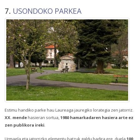
7.
USONDOKO PARKEA
Estimu handiko parke hau Laureaga jauregiko lorategia zen jatorriz.
XX. mende
hasieran sortua,
1980 hamarkadaren hasiera arte ez
zen publikora ireki
.
Urmaela eta jatorrizko elementu batzuk galdu badira ere, duela
100