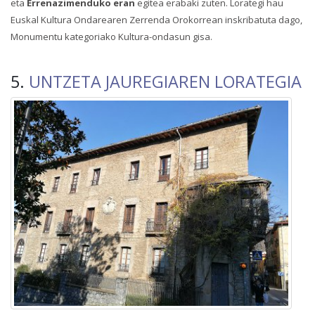
eta
Errenazimenduko eran
egitea erabaki zuten. Lorategi hau
Euskal Kultura Ondarearen Zerrenda Orokorrean inskribatuta dago,
Monumentu kategoriako Kultura-ondasun gisa.
5.
UNTZETA JAUREGIAREN LORATEGIA