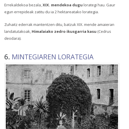
Errekaldekoa bezala,
XIX. mendekoa dugu
lorategi hau. Gaur
egun errepideak zatitu du ia 2 hektareatako lorategia.
Zuhaitz ederrak mantentzen ditu, batzuk XIX. mende amaieran
landatutakoak,
Himalaiako zedro ikusgarria kasu
(Cedrus
deodara).
6.
MINTEGIAREN LORATEGIA