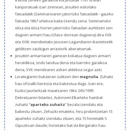
eskola zeneko garaikoa eta jesuitak 1767 urtean
kanporatuak izan zirenean, jesuiten eskolako
fatxadatik (Seminarioaren jatorrizko fatxadatik –gaurko
fatxada 1867 urtekoa baita-) kendu zena. Seminarioko
eliza eta eliza horren jatorrizko fatxadan aurkitzen zen
dagoen armarri hau (Olaso dorrean dagoena) dira XVII.
eta XVIII. mendeetako Jesusen Lagundiaren ikastetxetik
gelditzen zaizkigun arrastorik aberatsenak.
Jesuiten armarriaren gainean kokatua dagoen armarri
heraldikoa, ondo landua dena eta barroko garaikoa
dena, XVII. mendearen azken aldekoa segur aski.
Lorategiaren bukaeran zutitzen den
magnolia
. Zuhaitz
hau ofizialki bereizia eta babestua dago. Izan ere,
Eusko Jaurlaritzak maiatzaren 16ko 265/1995
Dekretuaren bitartez, Autonomi Elkarteko hainbat
zuhaitz “
aparteko zuhaitz
” bezala izendatu eta
babestu zituen. Zehazki emateko, hiru probintzietan 15
aparteko zuhaitz izendatu zituen, eta 15 horietatik 5
Gipuzkoan daude; horietako bat da Bergarako hau.