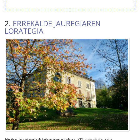
2.
ERREKALDE JAUREGIAREN
LORATEGIA
Hiriko lorategirik bikainenetakoa
. XIX. mendekoa da.