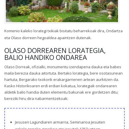
Komenio kaleko lorategi txikiak bisitatu beharrekoak dira, Ondartza
eta Olaso dorreen hegoaldea apaintzen dutenak.
OLASO DORREAREN LORATEGIA,
BALIO HANDIKO ONDAREA
Olaso Dorreak, ofizialki, monumentu izendapena dauka eta babes
maila berezia dauka aitortuta. Bertako lorategia, bere osotasunean
hartuta, Bergarako txokorik erakargarrienen artean aurkitzen da.
Kasko Historikoaren erdi erdian kokatua, lorategiak ondarearen
aldetik balio handia duten elementu bakunak ere gordetzen ditu;
bereziki hiru dira nabarmentzekoak:
Jesusen Lagundiaren armarria, Seminarioa Jesuiten