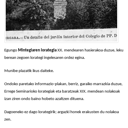
Egungo
Mintegiaren lorategia
XX. mendearen hasierakoa duzue, leku
berean zegoen lorategi ingelesaren ordez egina.
Munibe plazatik ikus daiteke.
Ondoko paretako informazio-plakan, berriz, garaiko marrazkia duzue,
Errege Seminarioko lorategiak eta baratzeak XIX. mendean nolakoak
izan ziren ondo baino hobeto azaltzen dituena.
Dagoeneko ez dago lorategirik; argazki honek erakusten du nolakoa
zen.