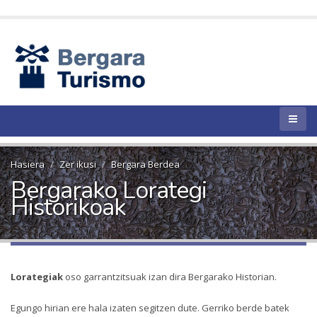
Hasiera
Zer ikusi
Bergara Berdea
Bergarako Lorategi
Historikoak
Lorategiak
oso garrantzitsuak izan dira Bergarako Historian.
Egungo hirian ere hala izaten segitzen dute. Gerriko berde batek