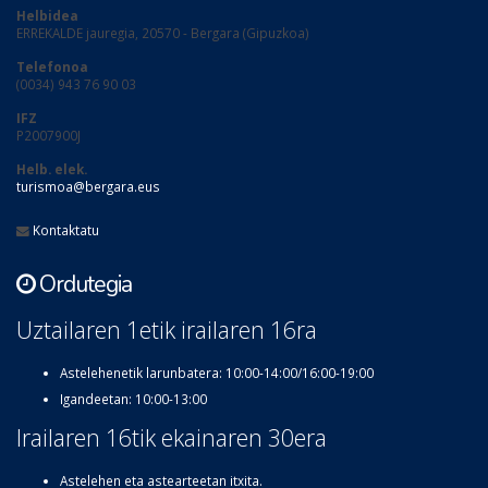
Helbidea
ERREKALDE jauregia, 20570 - Bergara (Gipuzkoa)
Telefonoa
(0034) 943 76 90 03
IFZ
P2007900J
Helb. elek.
turismoa@bergara.eus
Kontaktatu
Ordutegia
Uztailaren 1etik irailaren 16ra
Astelehenetik larunbatera: 10:00-14:00/16:00-19:00
Igandeetan: 10:00-13:00
Irailaren 16tik ekainaren 30era
Astelehen eta astearteetan itxita.