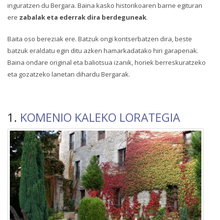
inguratzen du Bergara. Baina kasko historikoaren barne egituran
ere
zabalak eta ederrak dira berdeguneak
.
Baita oso bereziak ere. Batzuk ongi kontserbatzen dira, beste
batzuk eraldatu egin ditu azken hamarkadatako hiri garapenak.
Baina ondare original eta baliotsua izanik, horiek berreskuratzeko
eta gozatzeko lanetan dihardu Bergarak.
1.
KOMENIO KALEKO LORATEGIA