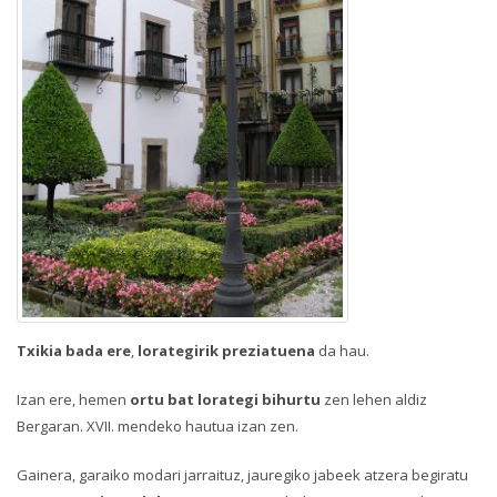
Txikia bada ere
,
lorategirik preziatuena
da hau.
Izan ere, hemen
ortu bat lorategi bihurtu
zen lehen aldiz
Bergaran. XVII. mendeko hautua izan zen.
Gainera, garaiko modari jarraituz, jauregiko jabeek atzera begiratu