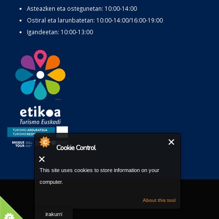
Asteazken eta ostegunetan: 10:00-14:00
Ostiral eta larunbatetan: 10:00-14:00/16:00-19:00
Igandeetan: 10:00-13:00
Cookie Control
This site uses cookies to store information on your
computer.
About this tool
irakurri