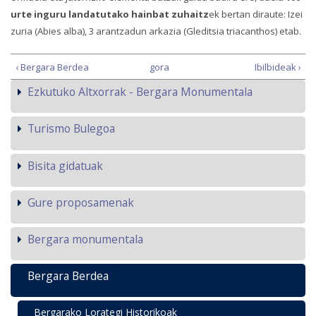
urte inguru landatutako hainbat zuhaitz
ek bertan diraute: Izei
zuria (Abies alba), 3 arantzadun arkazia (Gleditsia triacanthos) etab.
‹ Bergara Berdea
gora
Ibilbideak ›
Ezkutuko Altxorrak - Bergara Monumentala
Turismo Bulegoa
Bisita gidatuak
Gure proposamenak
Bergara monumentala
Bergara Berdea
Bergarako Lorategi Historikoak