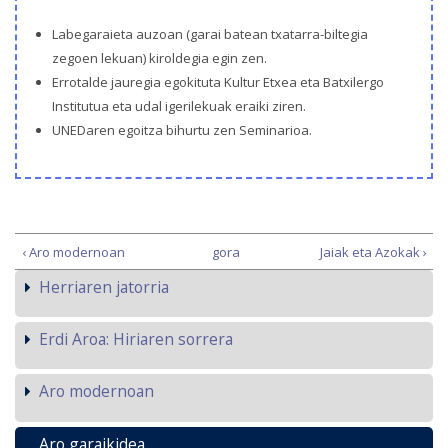
Labegaraieta auzoan (garai batean txatarra-biltegia
zegoen lekuan) kiroldegia egin zen.
Errotalde jauregia egokituta Kultur Etxea eta Batxilergo
Institutua eta udal igerilekuak eraiki ziren.
UNEDaren egoitza bihurtu zen Seminarioa.
‹ Aro modernoan
gora
Jaiak eta Azokak ›
Herriaren jatorria
Erdi Aroa: Hiriaren sorrera
Aro modernoan
Aro garaikidea