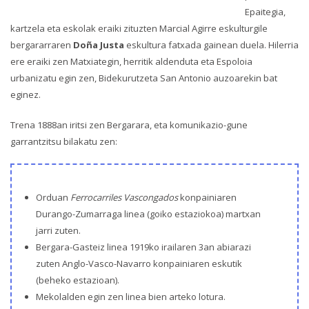
Epaitegia,
kartzela eta eskolak eraiki zituzten Marcial Agirre eskulturgile
bergararraren
Doña Justa
eskultura fatxada gainean duela. Hilerria
ere eraiki zen Matxiategin, herritik aldenduta eta Espoloia
urbanizatu egin zen, Bidekurutzeta San Antonio auzoarekin bat
eginez.
Trena 1888an iritsi zen Bergarara, eta komunikazio-gune
garrantzitsu bilakatu zen:
Orduan
Ferrocarriles Vascongados
konpainiaren
Durango-Zumarraga linea (goiko estaziokoa) martxan
jarri zuten.
Bergara-Gasteiz linea 1919ko irailaren 3an abiarazi
zuten Anglo-Vasco-Navarro konpainiaren eskutik
(beheko estazioan).
Mekolalden egin zen linea bien arteko lotura.