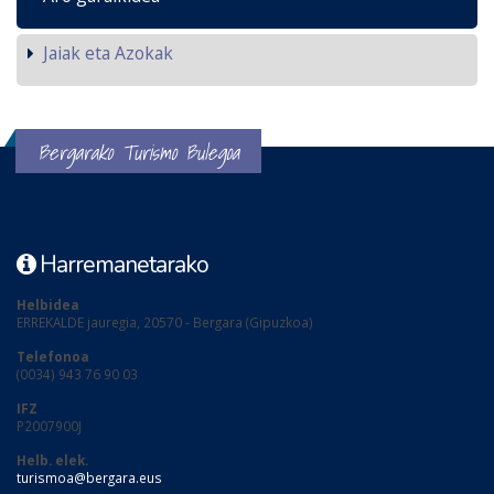
Jaiak eta Azokak
Bergarako Turismo Bulegoa
Harremanetarako
Helbidea
ERREKALDE jauregia, 20570 - Bergara (Gipuzkoa)
Telefonoa
(0034) 943 76 90 03
IFZ
P2007900J
Helb. elek.
turismoa@bergara.eus