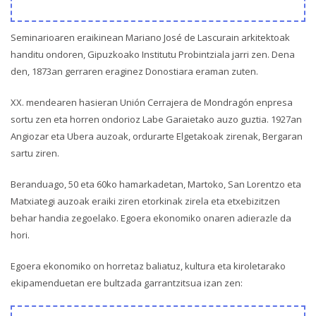
Seminarioaren eraikinean Mariano José de Lascurain arkitektoak
handitu ondoren, Gipuzkoako Institutu Probintziala jarri zen. Dena
den, 1873an gerraren eraginez Donostiara eraman zuten.
XX. mendearen hasieran Unión Cerrajera de Mondragón enpresa
sortu zen eta horren ondorioz Labe Garaietako auzo guztia. 1927an
Angiozar eta Ubera auzoak, ordurarte Elgetakoak zirenak, Bergaran
sartu ziren.
Beranduago, 50 eta 60ko hamarkadetan, Martoko, San Lorentzo eta
Matxiategi auzoak eraiki ziren etorkinak zirela eta etxebizitzen
behar handia zegoelako. Egoera ekonomiko onaren adierazle da
hori.
Egoera ekonomiko on horretaz baliatuz, kultura eta kiroletarako
ekipamenduetan ere bultzada garrantzitsua izan zen: