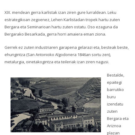
XIX. mendean gerra karlistak izan ziren gure lurraldean. Leku
estrategikoan zegoenez, Lehen Karlistadan tropek hartu zuten
Bergara eta Seminarioan hartu zuten ostatu. Oso ezaguna da
Bergarako Besarkada, gerra horri amaiera eman ziona.
Gerrek ez zuten industriaren garapena gelarazi eta, besteak beste,
ehungintza (San Antonioko Algodonera 1846an sortu zen),
metalurgia, oinetakogintza eta teileriak izan ziren nagusi.
Bestalde,
epaitegi
barrutiko
buru
izendatu
zuten
Bergara eta
Ariznoa
plazan