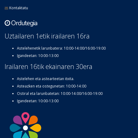
Kontaktatu
Ordutegia
Uztailaren 1etik irailaren 16ra
Astelehenetik larunbatera: 10:00-14:00/16:00-19:00
Igandeetan: 10:00-13:00
Irailaren 16tik ekainaren 30era
Astelehen eta astearteetan itxita.
Asteazken eta ostegunetan: 10:00-14:00
Ostiral eta larunbatetan: 10:00-14:00/16:00-19:00
Igandeetan: 10:00-13:00