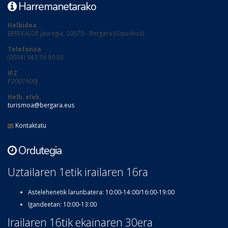
Harremanetarako
Helbidea
ERREKALDE jauregia, 20570 - Bergara (Gipuzkoa)
Telefonoa
(0034) 943 76 90 03
IFZ
P2007900J
Helb. elek.
turismoa@bergara.eus
Kontaktatu
Ordutegia
Uztailaren 1etik irailaren 16ra
Astelehenetik larunbatera: 10:00-14:00/16:00-19:00
Igandeetan: 10:00-13:00
Irailaren 16tik ekainaren 30era