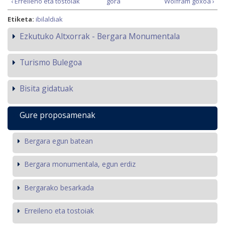
‹ Erreileno eta tostoiak
gora
Wolfram goxoa ›
Etiketa:
ibilaldiak
Ezkutuko Altxorrak - Bergara Monumentala
Turismo Bulegoa
Bisita gidatuak
Gure proposamenak
Bergara egun batean
Bergara monumentala, egun erdiz
Bergarako besarkada
Erreileno eta tostoiak