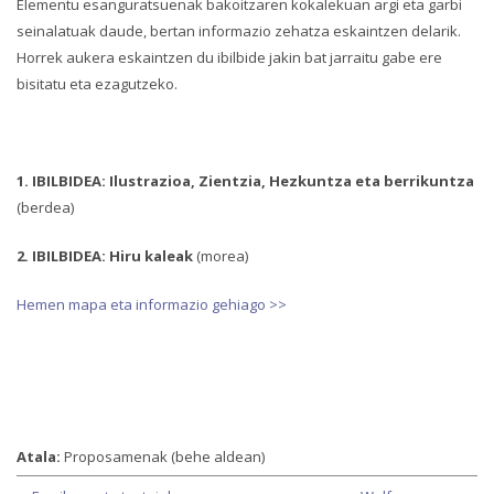
Elementu esanguratsuenak bakoitzaren kokalekuan argi eta garbi
seinalatuak daude, bertan informazio zehatza eskaintzen delarik.
Horrek aukera eskaintzen du ibilbide jakin bat jarraitu gabe ere
bisitatu eta ezagutzeko.
1. IBILBIDEA: Ilustrazioa, Zientzia, Hezkuntza eta berrikuntza
(berdea)
2. IBILBIDEA: Hiru kaleak
(morea)
Hemen mapa eta informazio gehiago >>
Atala:
Proposamenak (behe aldean)