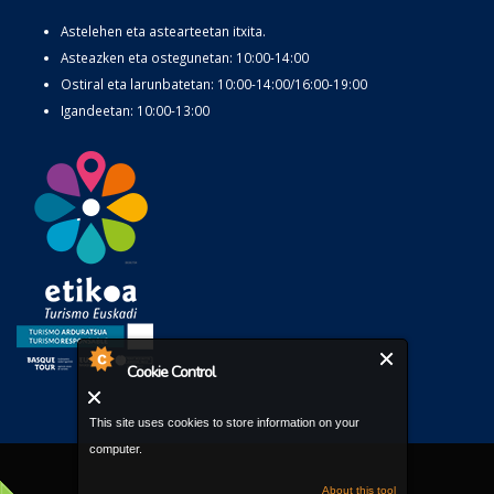
Astelehen eta astearteetan itxita.
Asteazken eta ostegunetan: 10:00-14:00
Ostiral eta larunbatetan: 10:00-14:00/16:00-19:00
Igandeetan: 10:00-13:00
Cookie Control
This site uses cookies to store information on your
computer.
About this tool