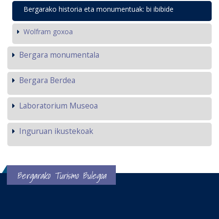
Bergarako historia eta monumentuak: bi ibibide
Wolfram goxoa
Bergara monumentala
Bergara Berdea
Laboratorium Museoa
Inguruan ikustekoak
Bergarako Turismo Bulegoa