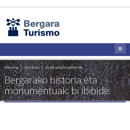
Hasiera
Zer ikusi
Gure proposamenak
Bergarako historia eta
monumentuak: bi ibibide