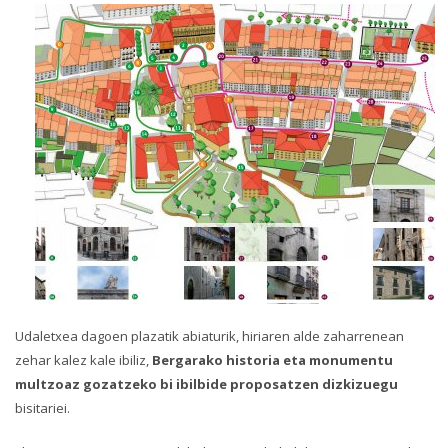
Udaletxea dagoen plazatik abiaturik, hiriaren alde zaharrenean
zehar kalez kale ibiliz,
Bergarako historia eta monumentu
multzoaz gozatzeko bi ibilbide proposatzen dizkizuegu
bisitariei.