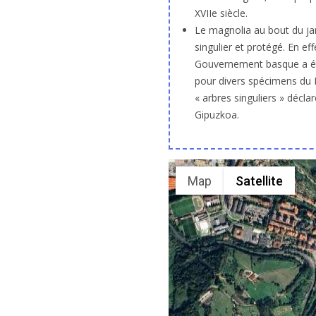
XVIIe siècle.
Le magnolia au bout du jar
singulier et protégé. En e
Gouvernement basque a étab
pour divers spécimens du 
« arbres singuliers » décla
Gipuzkoa.
Map
Satellite