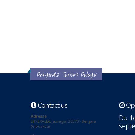
Bergarako Turismo Bulegoa
Contact us
Ope
Du 1e
Adresse
ERREKALDE jauregia, 20570 - Bergara
sept
(Gipuzkoa)