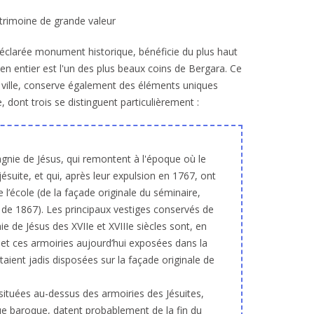
atrimoine de grande valeur
déclarée monument historique, bénéficie du plus haut
 en entier est l'un des plus beaux coins de Bergara. Ce
lle ville, conserve également des éléments uniques
 dont trois se distinguent particulièrement :
gnie de Jésus, qui remontent à l'époque où le
jésuite, et qui, après leur expulsion en 1767, ont
e l’école (de la façade originale du séminaire,
e de 1867). Les principaux vestiges conservés de
e de Jésus des XVIIe et XVIIIe siècles sont, en
e et ces armoiries aujourd’hui exposées dans la
étaient jadis disposées sur la façade originale de
situées au-dessus des armoiries des Jésuites,
ue baroque, datent probablement de la fin du