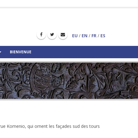
EU
/
EN
/
FR
/
ES
BIENVENUE
la rue Komenio, qui ornent les façades sud des tours