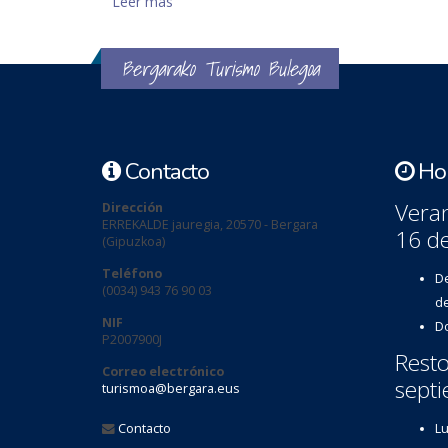
Leer más
sobre El edificio del Ayuntamiento
Bergarako Turismo Bulegoa
Contacto
Hor
Veran
Dirección
ERREKALDE jauregia, 20570 - Bergara
16 d
(Gipuzkoa)
Teléfono
De
(0034) 943 76 90 03
de
NIF
Do
P2007900J
Resto
Correo electrónico
septi
turismoa@bergara.eus
Contacto
Lu