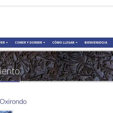
VER
COMER Y DORMIR
CÓMO LLEGAR
BIENVENIDO/A
miento
 Oxirondo