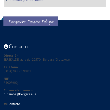
Bergarako Turismo Bulegoa
Contacto
Dirección
ERREKALDE jauregia, 20570 - Bergara (Gipuzkoa)
Teléfono
(0034) 943 76 90 03
NIF
P2007900J
Correo electrónico
turismoa@bergara.eus
Contacto