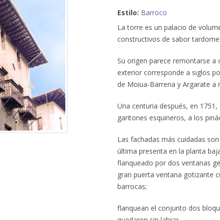
Estilo:
Barroco
La torre es un palacio de volum
constructivos de sabor tardome
Su origen parece remontarse a c
exterior corresponde a siglos po
de Moiua-Barrena y Argarate a m
Una centuria después, en 1751, 
garitones esquineros, a los pinác
Las fachadas más cuidadas son aq
última presenta en la planta ba
flanqueado por dos ventanas ge
gran puerta ventana gotizante 
barrocas;
flanquean el conjunto dos bloq
quedaron sin labrar.