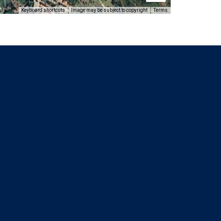
Keyboard shortcuts
Image may be subject to copyright
Terms