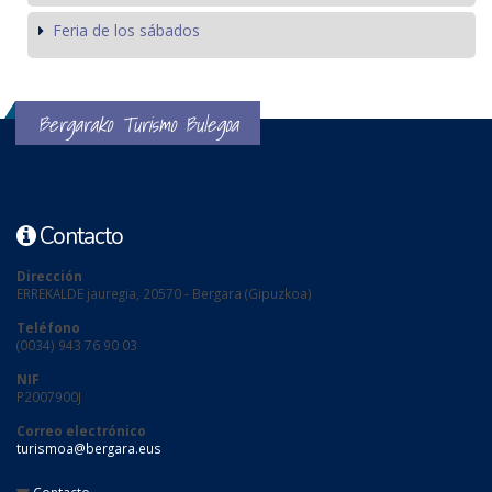
Feria de los sábados
Bergarako Turismo Bulegoa
Contacto
Dirección
ERREKALDE jauregia, 20570 - Bergara (Gipuzkoa)
Teléfono
(0034) 943 76 90 03
NIF
P2007900J
Correo electrónico
turismoa@bergara.eus
Contacto