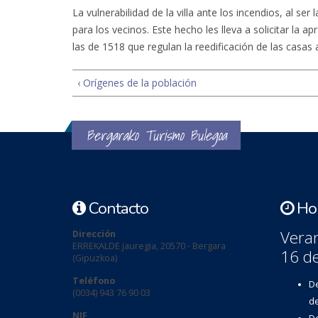
La vulnerabilidad de la villa ante los incendios, al 
para los vecinos. Este hecho les lleva a solicitar la 
las de 1518 que regulan la reedificación de las casas a
‹ Orígenes de la población
Bergarako Turismo Bulegoa
Contacto
Hor
Veran
Dirección
ERREKALDE jauregia, 20570 - Bergara
16 d
(Gipuzkoa)
Teléfono
De
(0034) 943 76 90 03
de
NIF