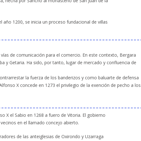
a, hecha por Sancho al monasterio de San Juan de la
l año 1200, se inicia un proceso fundacional de villas
ar vías de comunicación para el comercio. En este contexto, Bergara
ba y Getaria. Ha sido, por tanto, lugar de mercado y confluencia de
contrarrestar la fuerza de los banderizos y como baluarte de defensa
Alfonso X concede en 1273 el privilegio de la exención de pecho a los
so X el Sabio en 1268 a fuero de Vitoria. El gobierno
 vecinos en el llamado concejo abierto.
radores de las anteiglesias de Oxirondo y Uzarraga