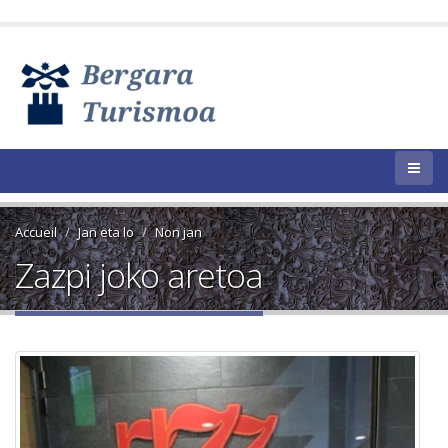
Accueil
Jan eta lo
Non jan
Zazpi joko aretoa