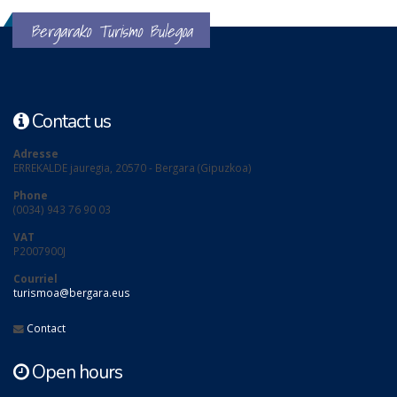
Bergarako Turismo Bulegoa
Contact us
Adresse
ERREKALDE jauregia, 20570 - Bergara (Gipuzkoa)
Phone
(0034) 943 76 90 03
VAT
P2007900J
Courriel
turismoa@bergara.eus
Contact
Open hours