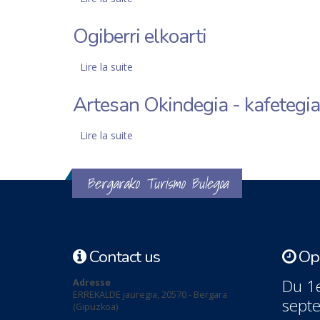
Ogiberri elkoarti
Lire la suite
de Ogiberri elkoarti
Artesan Okindegia - kafetegia
Lire la suite
de Artesan Okindegia - kafetegia
Bergarako Turismo Bulegoa
Contact us
Ope
Du 1e
Adresse
ERREKALDE jauregia, 20570 - Bergara
sept
(Gipuzkoa)