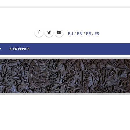
EU
/
EN
/
FR
/
ES
BIENVENUE