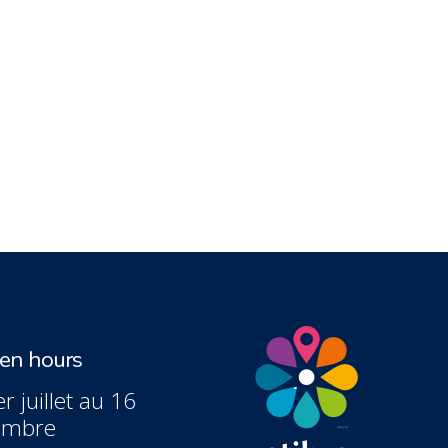
n hours
r juillet au 16
embre