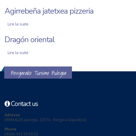
Agirrebeña jatetxea pizzeria
Lire la suite
de Agirrebeña jatetxea pizzeria
Dragón oriental
Lire la suite
de Dragón oriental
Bergarako Turismo Bulegoa
Contact us
Adresse
ERREKALDE jauregia, 20570 - Bergara (Gipuzkoa)
Phone
(0034) 943 76 90 03