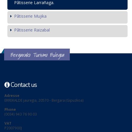
Pâtisserie Larrañaga.
Pâtisserie Mujika
Pâtisserie Raizabal
Bergarako Turismo Bulegoa
Contact us
Adresse
ERREKALDE jauregia, 20570 - Bergara (Gipuzkoa)
Phone
(0034) 943 76 90 03
VAT
P2007900J