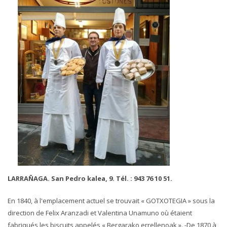
LARRAÑAGA. San Pedro kalea, 9. Tél. : 943 76 10 51.
En 1840, à l'emplacement actuel se trouvait « GOTXOTEGIA » sous la
direction de Felix Aranzadi et Valentina Unamuno où étaient
fabriqués les biscuits appelés « Bergarako errellenoak ». -De 1870 à