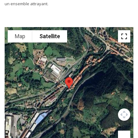
un ensemble attrayant.
Map
Satellite