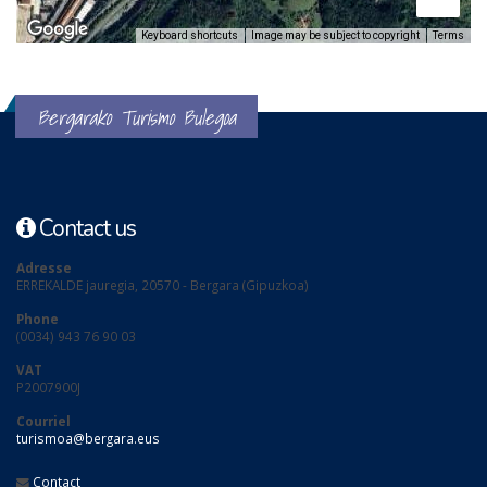
Keyboard shortcuts
Image may be subject to copyright
Terms
Bergarako Turismo Bulegoa
Contact us
Adresse
ERREKALDE jauregia, 20570 - Bergara (Gipuzkoa)
Phone
(0034) 943 76 90 03
VAT
P2007900J
Courriel
turismoa@bergara.eus
Contact