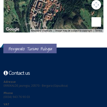
Keyboard shortcuts
Image may be subject to copyright
Terms
Bergarako Turismo Bulegoa
Contact us
Adresse
ERREKALDE jauregia, 20570 - Bergara (Gipuzkoa)
Phone
(0034) 943 76 90 03
VAT