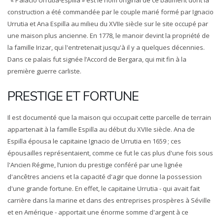
« Palacio Urrutia-Espilla » est le nom original de ce bâtiment dont la
construction a été commandée par le couple marié formé par Ignacio
Urrutia et Ana Espilla au milieu du XVIIe siècle sur le site occupé par
une maison plus ancienne. En 1778, le manoir devint la propriété de
la famille Irizar, qui l'entretenait jusqu'à il y a quelques décennies.
Dans ce palais fut signée l’Accord de Bergara, qui mit fin à la
première guerre carliste.
PRESTIGE ET FORTUNE
Il est documenté que la maison qui occupait cette parcelle de terrain
appartenait à la famille Espilla au début du XVIIe siècle. Ana de
Espilla épousa le capitaine Ignacio de Urrutia en 1659 ; ces
épousailles représentaient, comme ce fut le cas plus d'une fois sous
l'Ancien Régime, l’union du prestige conféré par une lignée
d'ancêtres anciens et la capacité d'agir que donne la possession
d'une grande fortune. En effet, le capitaine Urrutia - qui avait fait
carrière dans la marine et dans des entreprises prospères à Séville
et en Amérique - apportait une énorme somme d'argent à ce