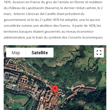
1876 : évasion en France du gros de l'armée en février et reddition
du château de Lapoblación (Navarre), le dernier réduit carliste, le 2
mars. Antonio Cánovas del Castillo étant président du
gouvernement, la loi du 21 juillet 1876 fut adoptée, une loi qui est
considérée comme une abolition des Fueros. À partir de 1878, les
territoires basques étaient gouvernés au niveau économico-
administrative, par le biais du système des Concerts économiques.
Map
Satellite