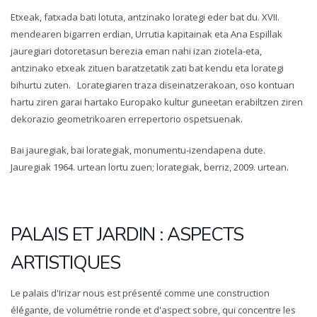
Etxeak, fatxada bati lotuta, antzinako lorategi eder bat du. XVII.
mendearen bigarren erdian, Urrutia kapitainak eta Ana Espillak
jauregiari dotoretasun berezia eman nahi izan ziotela-eta,
antzinako etxeak zituen baratzetatik zati bat kendu eta lorategi
bihurtu zuten. Lorategiaren traza diseinatzerakoan, oso kontuan
hartu ziren garai hartako Europako kultur guneetan erabiltzen ziren
dekorazio geometrikoaren errepertorio ospetsuenak.
Bai jauregiak, bai lorategiak, monumentu-izendapena dute.
Jauregiak 1964. urtean lortu zuen; lorategiak, berriz, 2009. urtean.
PALAIS ET JARDIN : ASPECTS
ARTISTIQUES
Le palais d'Irizar nous est présenté comme une construction
élégante, de volumétrie ronde et d'aspect sobre, qui concentre les