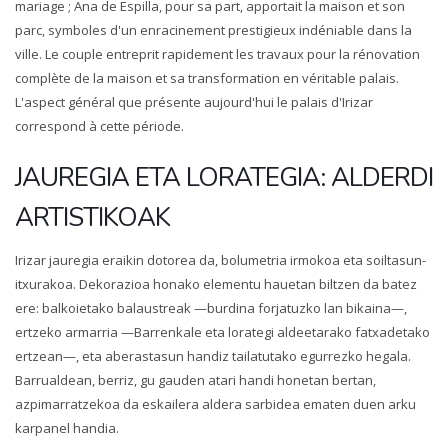
mariage ; Ana de Espilla, pour sa part, apportait la maison et son
parc, symboles d'un enracinement prestigieux indéniable dans la
ville. Le couple entreprit rapidement les travaux pour la rénovation
complète de la maison et sa transformation en véritable palais.
L'aspect général que présente aujourd'hui le palais d'Irizar
correspond à cette période.
JAUREGIA ETA LORATEGIA: ALDERDI
ARTISTIKOAK
Irizar jauregia eraikin dotorea da, bolumetria irmokoa eta soiltasun-
itxurakoa. Dekorazioa honako elementu hauetan biltzen da batez
ere: balkoietako balaustreak —burdina forjatuzko lan bikaina—,
ertzeko armarria —Barrenkale eta lorategi aldeetarako fatxadetako
ertzean—, eta aberastasun handiz tailatutako egurrezko hegala.
Barrualdean, berriz, gu gauden atari handi honetan bertan,
azpimarratzekoa da eskailera aldera sarbidea ematen duen arku
karpanel handia.