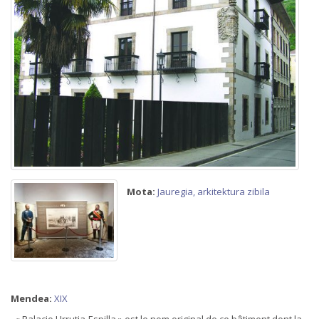
Mota:
Jauregia, arkitektura zibila
Mendea:
XIX