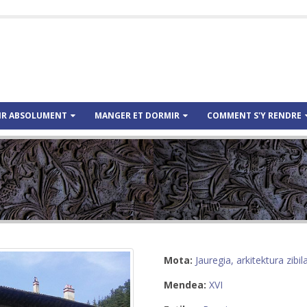
IR ABSOLUMENT
MANGER ET DORMIR
COMMENT S'Y RENDRE
Mota:
Jauregia, arkitektura zibil
Mendea:
XVI