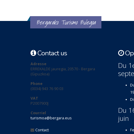
Bergarako Turismo Bulegoa
Contact us
Ope
Du 1e
Adresse
ERREKALDE jauregia, 20570 - Bergara
sept
(Gipuzkoa)
Phone
Du
(0034) 943 76 90 03
19
VAT
Di
P2007900J
Du 1
Courriel
juin
turismoa@bergara.eus
Contact
Fe