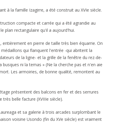
t à la famille Izagirre, a été construit au XVIe siècle.
onstruction compacte et carrée qui a été agrandie au
le plan rectangulaire qu'il a aujourd'hui.
, entièrement en pierre de taille très bien équarrie. On
daillons qui flanquent l'entrée -qui abritent la
teurs de la ligne- et la grille de la fenêtre du rez-de-
la busques ni la temas » (Ne la cherche pas et n'en aie
 mort. Les armoiries, de bonne qualité, remontent au
étage présentent des balcons en fer et des serrures
très belle facture (XVIIIe siècle).
aureaga et sa galerie à trois arcades surplombant le
 maison voisine Usondo (fin du XVe siècle) est vraiment