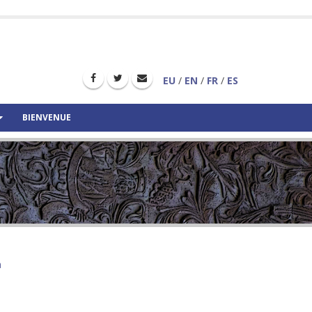
EU
/
EN
/
FR
/
ES
BIENVENUE
a