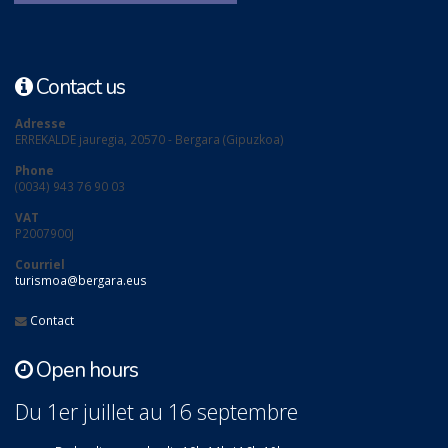
Contact us
Adresse
ERREKALDE jauregia, 20570 - Bergara (Gipuzkoa)
Phone
(0034) 943 76 90 03
VAT
P2007900J
Courriel
turismoa@bergara.eus
Contact
Open hours
Du 1er juillet au 16 septembre