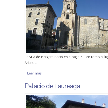
La villa de Bergara nació en el siglo XIII en torno al 
Ariznoa.
Leer más
sobre Parroquia de San Pedro de Ariznoa
Palacio de Laureaga