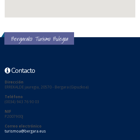
Bergarako Turismo Bulegoa
Contacto
Dirección
ERREKALDE jauregia, 20570 - Bergara (Gipuzkoa)
Teléfono
(0034) 943 76 90 03
NIF
P2007900J
Correo electrónico
turismoa@bergara.eus