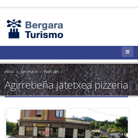
Inicio
Jan eta lo
Non jan
Agirrebeña jatetxea pizzeria