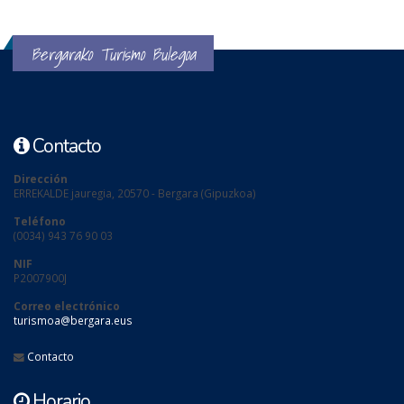
Bergarako Turismo Bulegoa
Contacto
Dirección
ERREKALDE jauregia, 20570 - Bergara (Gipuzkoa)
Teléfono
(0034) 943 76 90 03
NIF
P2007900J
Correo electrónico
turismoa@bergara.eus
Contacto
Horario