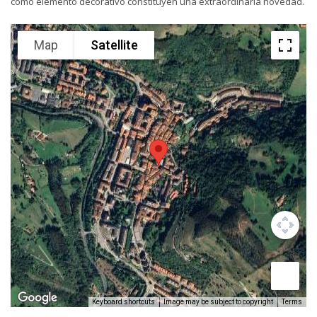
como elemento decorativo constituyen una extraordinaria novedad.
Map
Satellite
Keyboard shortcuts
Image may be subject to copyright
Terms