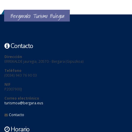
Bergarako Turismo Bulegoa
Contacto
Dirección
ERREKALDE jauregia, 20570 - Bergara (Gipuzkoa)
Teléfono
(0034) 943 76 90 03
NIF
P2007900J
Correo electrónico
turismoa@bergara.eus
Contacto
Horario