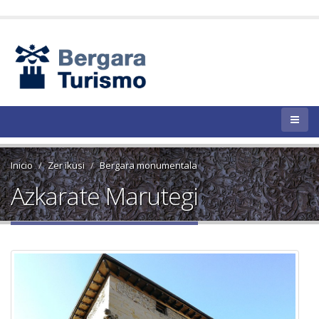
Inicio
Zer ikusi
Bergara monumentala
Azkarate Marutegi