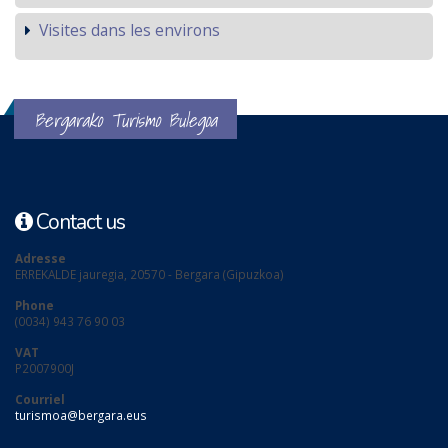
Visites dans les environs
Bergarako Turismo Bulegoa
Contact us
Adresse
ERREKALDE jauregia, 20570 - Bergara (Gipuzkoa)
Phone
(0034) 943 76 90 03
VAT
P2007900J
Courriel
turismoa@bergara.eus