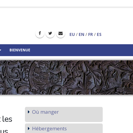
EU
/
EN
/
FR
/
ES
BIENVENUE
Où manger
 les
Hébergements
us.