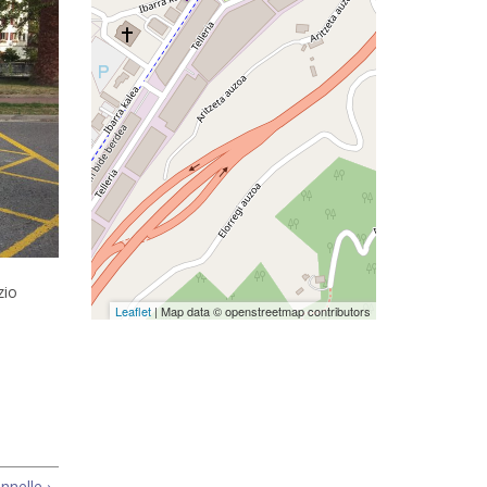
zio
Leaflet
| Map data © openstreetmap contributors
nnelle ›