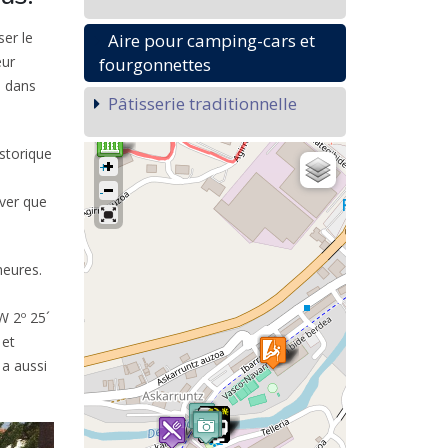
ser le
Aire pour camping-cars et
eur
fourgonnettes
n dans
Pâtisserie traditionnelle
istorique
+
-
iver que
heures.
W 2º 25´
 et
 a aussi