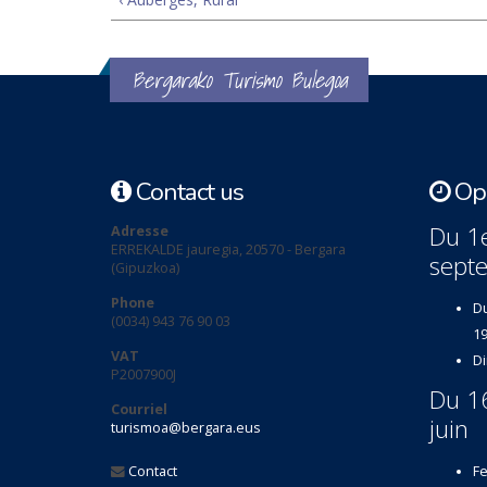
Bergarako Turismo Bulegoa
Contact us
Ope
Du 1e
Adresse
ERREKALDE jauregia, 20570 - Bergara
sept
(Gipuzkoa)
Phone
Du
(0034) 943 76 90 03
19
VAT
Di
P2007900J
Du 1
Courriel
juin
turismoa@bergara.eus
Contact
Fe