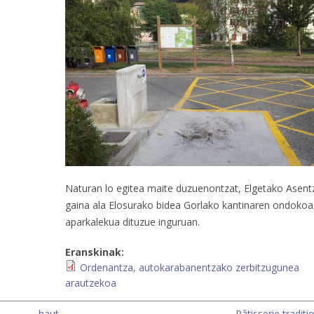
Naturan lo egitea maite duzuenontzat, Elgetako Asent
gaina ala Elosurako bidea Gorlako kantinaren ondokoa
aparkalekua dituzue inguruan.
Eranskinak:
Ordenantza, autokarabanentzako zerbitzugunea
arautzekoa
haut
Pâtisserie traditio