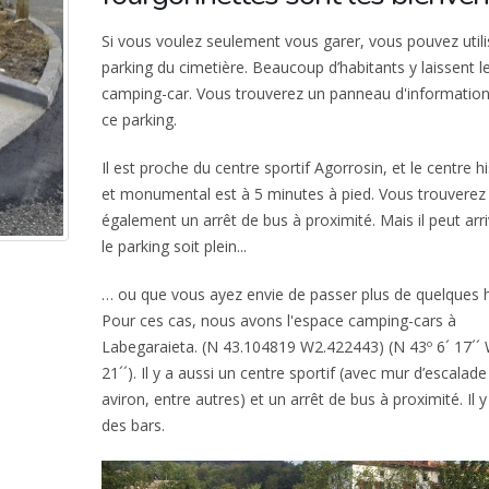
Si vous voulez seulement vous garer, vous pouvez utili
parking du cimetière. Beaucoup d’habitants y laissent l
camping-car. Vous trouverez un panneau d'informatio
ce parking.
Il est proche du centre sportif Agorrosin, et le centre h
et monumental est à 5 minutes à pied. Vous trouverez
également un arrêt de bus à proximité. Mais il peut arr
le parking soit plein...
… ou que vous ayez envie de passer plus de quelques 
Pour ces cas, nous avons l'espace camping-cars à
Labegaraieta. (N 43.104819 W2.422443) (N 43º 6´ 17´´ 
21´´). Il y a aussi un centre sportif (avec mur d’escalade
aviron, entre autres) et un arrêt de bus à proximité. Il y
des bars.