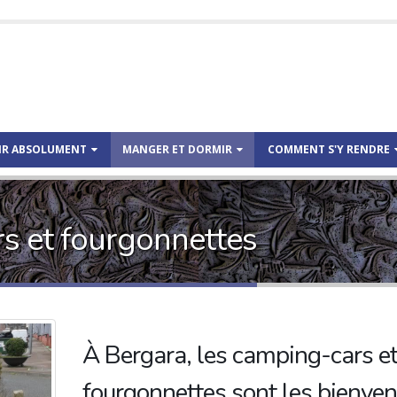
IR ABSOLUMENT
MANGER ET DORMIR
COMMENT S'Y RENDRE
s et fourgonnettes
À Bergara, les camping-cars et
fourgonnettes sont les bienven