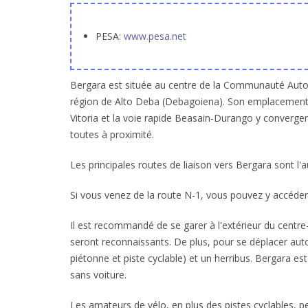
PESA:
www.pesa.net
Bergara est située au centre de la Communauté Aut
région de Alto Deba (Debagoiena). Son emplacement e
Vitoria et la voie rapide Beasain-Durango y convergen
toutes à proximité.
Les principales routes de liaison vers Bergara sont l'
Si vous venez de la route N-1, vous pouvez y accéder 
Il est recommandé de se garer à l'extérieur du centre-
seront reconnaissants. De plus, pour se déplacer aut
piétonne et piste cyclable) et un herribus. Bergara est
sans voiture.
Les amateurs de vélo, en plus des pistes cyclables, pe