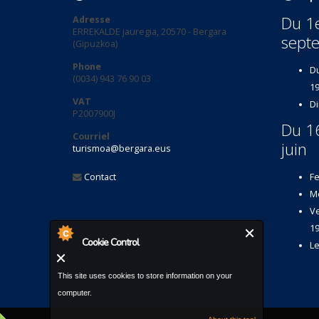
Du 1e
Adresse
ERREKALDE jauregia, 20570 - Bergara
sept
(Gipuzkoa)
Phone
Du
(0034) 943 76 90 03
19
VAT
Di
P2007900J
Du 1
Courriel
juin
turismoa@bergara.eus
Contact
Fe
Me
Ve
19
Cookie Control
Le
This site uses cookies to store information on your
computer.