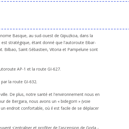
onome Basque, au sud-ouest de Gipuzkoa, dans la
st stratégique, étant donné que l'autoroute Eibar-
t. Bilbao, Saint-Sébastien, Vitoria et Pampelune sont
autoroute AP-1 et la route GI-627.
par la route GI-632.
ville. De plus, notre santé et l'environnement nous en
our de Bergara, nous avons un « bidegorri » (voie
 un endroit confortable, où il est facile de se déplacer
uvent s'entraîner et profiter de l'ascension de Gorla -