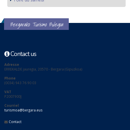
Bergarako Turismo Bulegoa
Contact us
Adresse
ERREKALDE jauregia, 20570 - Bergara (Gipuzkoa)
Phone
(0034) 943 76 90 03
VAT
P2007900J
Courriel
turismoa@bergara.eus
Contact