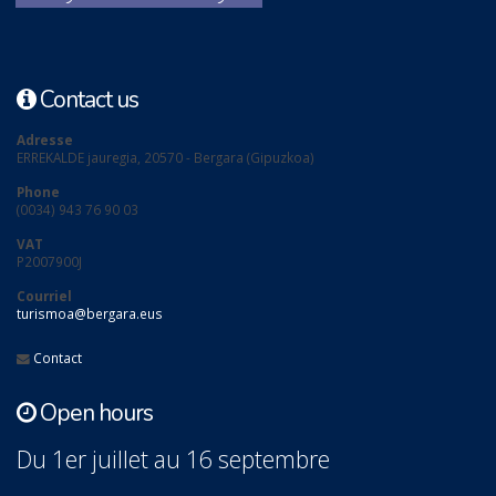
Contact us
Adresse
ERREKALDE jauregia, 20570 - Bergara (Gipuzkoa)
Phone
(0034) 943 76 90 03
VAT
P2007900J
Courriel
turismoa@bergara.eus
Contact
Open hours
Du 1er juillet au 16 septembre