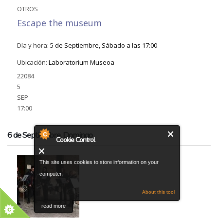
OTROS
Escape the museum
Día y hora:
5 de Septiembre, Sábado a las 17:00
Ubicación:
Laboratorium Museoa
22084
5
SEP
17:00
6 de Septiembre, Domingo
Cookie Control
This site uses cookies to store information on your
computer.
About this tool
read more