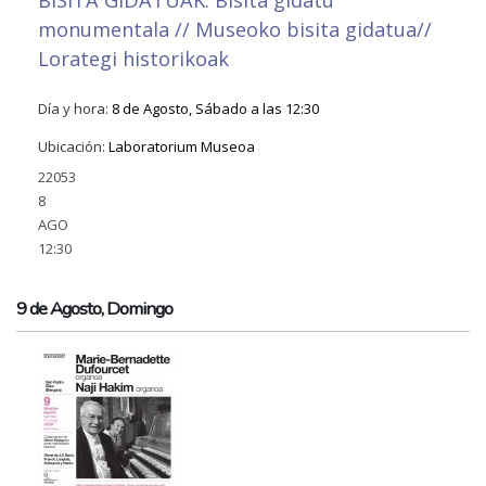
BISITA GIDATUAK: Bisita gidatu
monumentala // Museoko bisita gidatua//
Lorategi historikoak
Día y hora:
8 de Agosto, Sábado a las 12:30
Ubicación:
Laboratorium Museoa
22053
8
AGO
12:30
9 de Agosto, Domingo