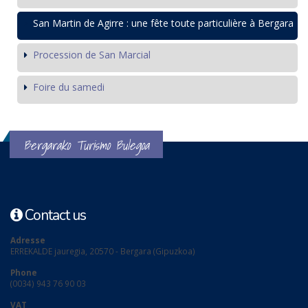
San Martin de Agirre : une fête toute particulière à Bergara
Procession de San Marcial
Foire du samedi
Bergarako Turismo Bulegoa
Contact us
Adresse
ERREKALDE jauregia, 20570 - Bergara (Gipuzkoa)
Phone
(0034) 943 76 90 03
VAT