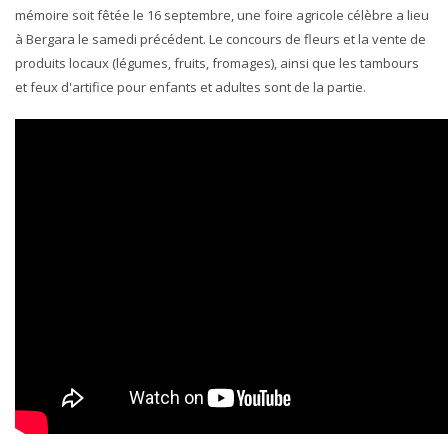
mémoire soit fêtée le 16 septembre, une foire agricole célèbre a lieu
à Bergara le samedi précédent. Le concours de fleurs et la vente de
produits locaux (légumes, fruits, fromages), ainsi que les tambours
et feux d'artifice pour enfants et adultes sont de la partie.