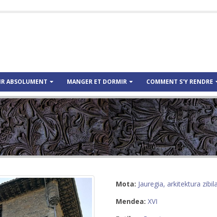
IR ABSOLUMENT
MANGER ET DORMIR
COMMENT S'Y RENDRE
Mota:
Jauregia, arkitektura zibil
Mendea:
XVI