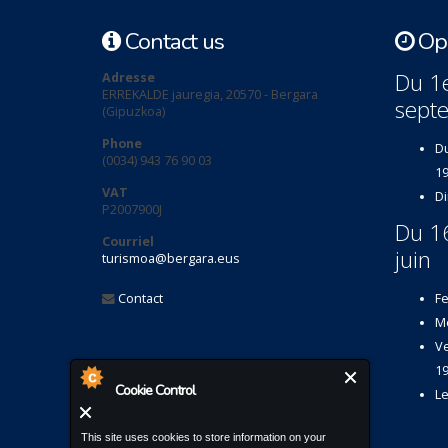
Contact us
Ope
Du 1e
Adresse
ERREKALDE jauregia, 20570 - Bergara
sept
(Gipuzkoa)
Phone
Du
(0034) 943 76 90 03
19
VAT
Di
P2007900J
Du 1
Courriel
juin
turismoa@bergara.eus
Contact
Fe
Me
Ve
19
Cookie Control
Le
This site uses cookies to store information on your