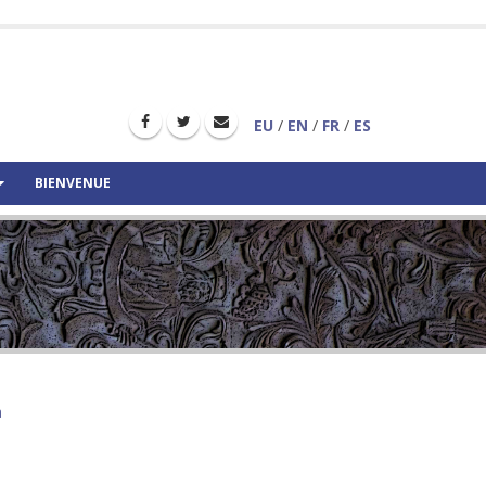
EU
/
EN
/
FR
/
ES
BIENVENUE
a